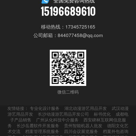
全国免费咨询热线
15196689610
移动热线：17345725165
公司邮箱：844077458@qq.com
微信二维码
友情链接：
专业化设计服务
湖北动漫游艺用品开发
武汉动漫
游艺用品开发
长沙动漫游艺用品开发公司
标书优化
成都电
子产品销售
广州从化科技中介服务
西安碑林互联网信息服
务
长沙岳麓软件开发服务
贵州智能机器人批发
德阳文化艺
术交流
档案管理系统服务
四川会议展览服务
档案外包咨询